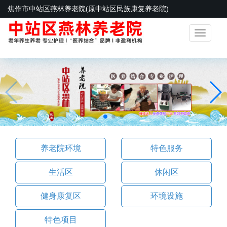
焦作市中站区燕林养老院(原中站区民族康复养老院)
Toggle
navigatio
养老院环境
特色服务
生活区
休闲区
健身康复区
环境设施
特色项目