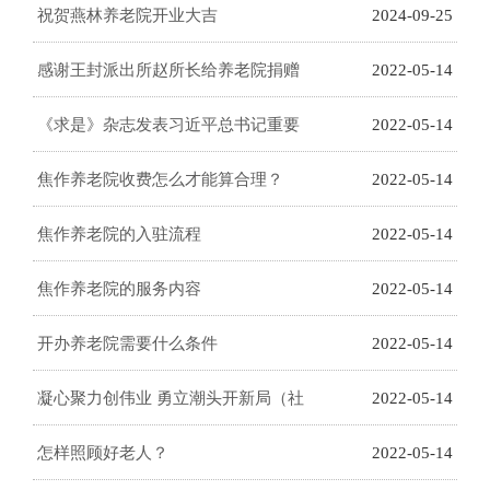
复养老院)全新开业啦!
祝贺燕林养老院开业大吉
2024-09-25
感谢王封派出所赵所长给养老院捐赠
2022-05-14
物品
《求是》杂志发表习近平总书记重要
2022-05-14
文章《在庆祝中国共-产党成立100周
焦作养老院收费怎么才能算合理？
2022-05-14
年大会上的讲话》
焦作养老院的入驻流程
2022-05-14
焦作养老院的服务内容
2022-05-14
开办养老院需要什么条件
2022-05-14
凝心聚力创伟业 勇立潮头开新局（社
2022-05-14
论）
怎样照顾好老人？
2022-05-14