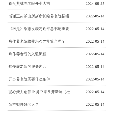
复养老院)全新开业啦!
祝贺燕林养老院开业大吉
2024-09-25
感谢王封派出所赵所长给养老院捐赠
2022-05-14
物品
《求是》杂志发表习近平总书记重要
2022-05-14
文章《在庆祝中国共-产党成立100周
焦作养老院收费怎么才能算合理？
2022-05-14
年大会上的讲话》
焦作养老院的入驻流程
2022-05-14
焦作养老院的服务内容
2022-05-14
开办养老院需要什么条件
2022-05-14
凝心聚力创伟业 勇立潮头开新局（社
2022-05-14
论）
怎样照顾好老人？
2022-05-14