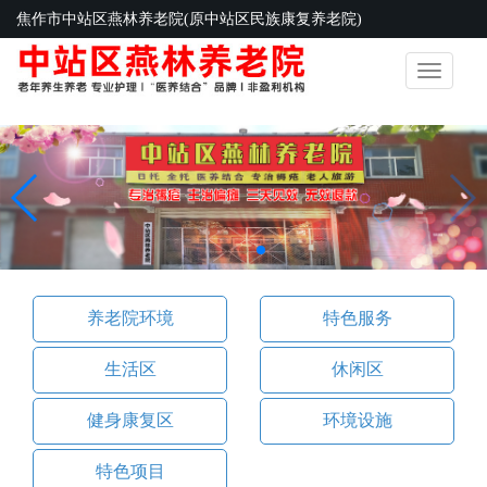
焦作市中站区燕林养老院(原中站区民族康复养老院)
Toggle
navigatio
养老院环境
特色服务
生活区
休闲区
健身康复区
环境设施
特色项目