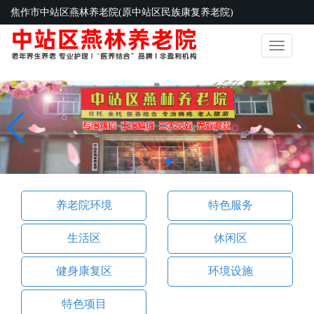
焦作市中站区燕林养老院(原中站区民族康复养老院)
Toggle
navigatio
养老院环境
特色服务
生活区
休闲区
健身康复区
环境设施
特色项目