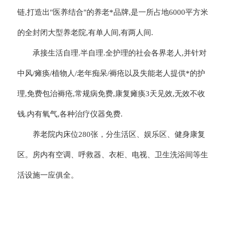
链,打造出"医养结合"的养老*品牌,是一所占地6000平方米
的全封闭大型养老院,有单人间,有两人间.
承接生活自理.半自理.全护理的社会各界老人,并针对
中风/瘫痪/植物人/老年痴呆/褥疮以及失能老人提供*的护
理,免费包治褥疮,常规病免费,康复瘫痪3天见效,无效不收
钱.内有氧气,各种治疗仪器免费.
养老院内床位280张，分生活区、娱乐区、健身康复
区。房内有空调、呼救器、衣柜、电视、卫生洗浴间等生
活设施一应俱全。