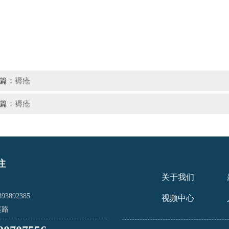
篇：
褥疮
篇：
褥疮
注
关于我们
93892385
视频中心
莲路