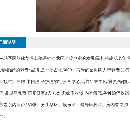
详细说明
区民族康复养老院是针对我国老龄事业的发展需求,构建成老年养生
医养结合"的养老*品牌,是一所占地6000平方米的全封闭大型养老院,有
生活自理.半自理.全护理的社会各界老人,并针对中风/瘫痪/植物人
疮,常规病免费,康复瘫痪3天见效,无效不收钱.内有氧气,各种治疗仪器
院内床位280张，分生活区、娱乐区、健身康复区。房内有空调
全。