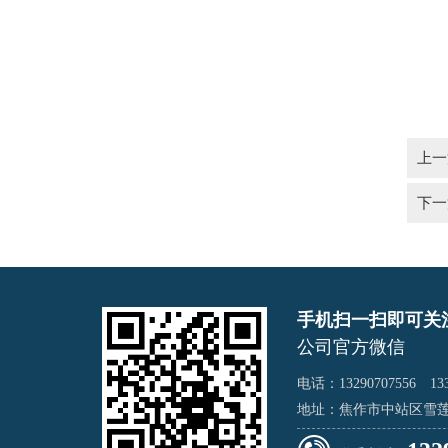
上一
下一
手机扫一扫即可关
公司官方微信
电话：13290707556 133
地址：焦作市中站区雪