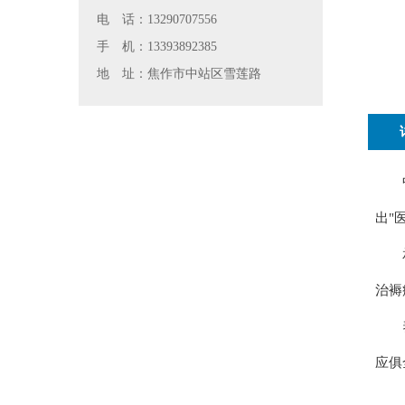
电 话：13290707556
手 机：13393892385
地 址：焦作市中站区雪莲路
中站
出"
承接
治褥
养老
应俱