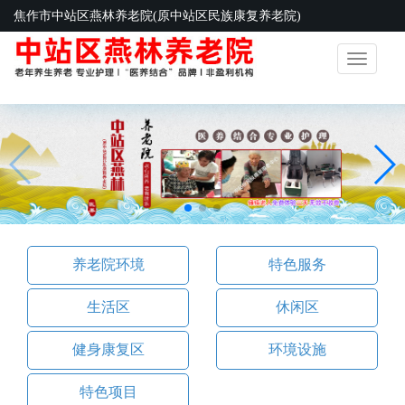
焦作市中站区燕林养老院(原中站区民族康复养老院)
Toggle
navigatio
养老院环境
特色服务
生活区
休闲区
健身康复区
环境设施
特色项目